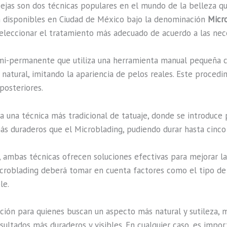
ejas son dos técnicas populares en el mundo de la belleza qu
an disponibles en Ciudad de México bajo la denominación
Micr
seleccionar el tratamiento más adecuado de acuerdo a las nece
i-permanente que utiliza una herramienta manual pequeña con
to natural, imitando la apariencia de pelos reales. Este proced
posteriores.
a una técnica más tradicional de tatuaje, donde se introduce 
ás duraderos que el Microblading, pudiendo durar hasta cinco
, ambas técnicas ofrecen soluciones efectivas para mejorar la 
roblading deberá tomar en cuenta factores como el tipo de pie
le.
ión para quienes buscan un aspecto más natural y sutileza, 
ultados más duraderos y visibles. En cualquier caso, es impo