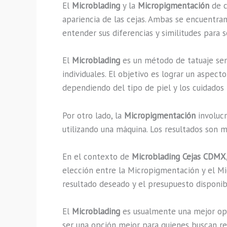
El
Microblading
y la
Micropigmentación
de c
apariencia de las cejas. Ambas se encuentr
entender sus diferencias y similitudes para 
El
Microblading
es un método de tatuaje sem
individuales. El objetivo es lograr un aspec
dependiendo del tipo de piel y los cuidados 
Por otro lado, la
Micropigmentación
involucr
utilizando una máquina. Los resultados son m
En el contexto de
Microblading Cejas CDMX
elección entre la Micropigmentación y el Mic
resultado deseado y el presupuesto disponib
El
Microblading
es usualmente una mejor opc
ser una opción mejor para quienes buscan res