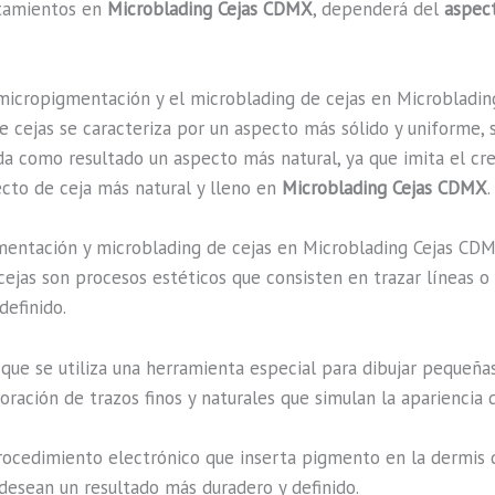
ratamientos en
Microblading Cejas CDMX
, dependerá del
aspect
a micropigmentación y el microblading de cejas en Microbladi
 cejas se caracteriza por un aspecto más sólido y uniforme, s
a como resultado un aspecto más natural, ya que imita el crec
ecto de ceja más natural y lleno en
Microblading Cejas CDMX
.
mentación y microblading de cejas en Microblading Cejas CDM
ejas son procesos estéticos que consisten en trazar líneas o
definido.
que se utiliza una herramienta especial para dibujar pequeñas 
ración de trazos finos y naturales que simulan la apariencia d
ocedimiento electrónico que inserta pigmento en la dermis de
esean un resultado más duradero y definido.