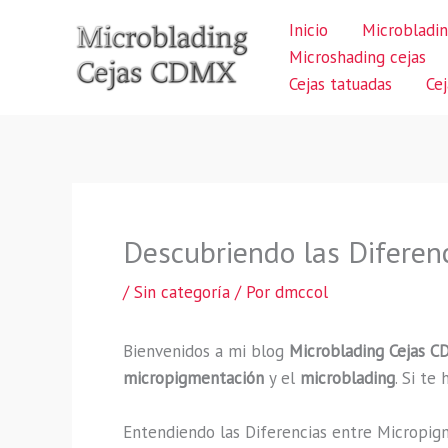
Ir
Inicio
Microbladin
al
Microshading cejas
contenido
Cejas tatuadas
Ce
Descubriendo las Diferen
/
Sin categoría
/ Por
dmccol
Bienvenidos a mi blog
Microblading Cejas 
micropigmentación
y el
microblading
. Si te
Entendiendo las Diferencias entre Micropig