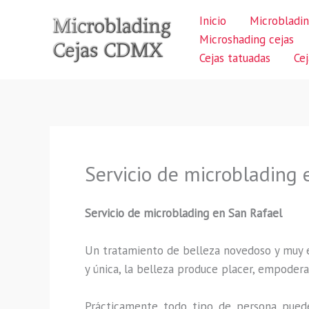
Ir
Inicio
Microbladin
al
Microshading cejas
contenido
Cejas tatuadas
Ce
Servicio de microblading 
Servicio de microblading
en San Rafael
Un tratamiento de belleza novedoso y muy ex
y única, la belleza produce placer, empodera
Prácticamente todo tipo de persona puede