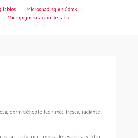
 labios
Microshading en Cdmx
Micropigmentacion de labios
sa, permitiéndote lucir más fresca, radiante
ces se trata por temas de estética y otro