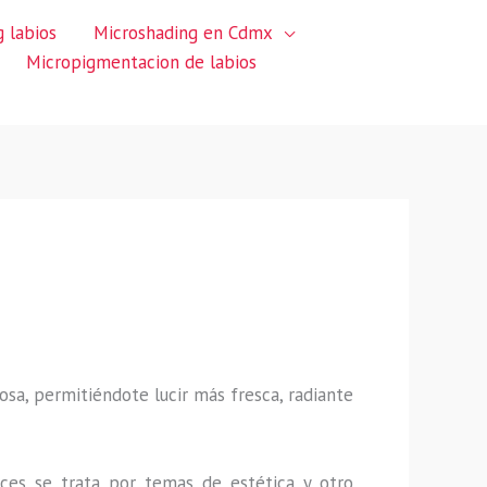
 labios
Microshading en Cdmx
Micropigmentacion de labios
sa, permitiéndote lucir más fresca, radiante
ces se trata por temas de estética y otro