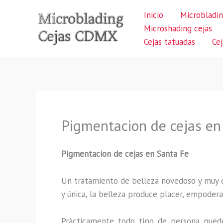
Ir
Inicio
Microbladin
al
Microshading cejas
contenido
Cejas tatuadas
Ce
Pigmentacion de cejas en
Pigmentacion de cejas en Santa Fe
Un tratamiento de belleza novedoso y muy ex
y única, la belleza produce placer, empodera
Prácticamente todo tipo de persona puede