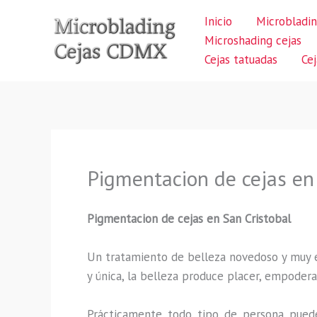
Ir
Inicio
Microbladin
al
Microshading cejas
contenido
Cejas tatuadas
Ce
Pigmentacion de cejas en
Pigmentacion de cejas en San Cristobal
Un tratamiento de belleza novedoso y muy ex
y única, la belleza produce placer, empodera
Prácticamente todo tipo de persona puede