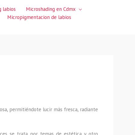
 labios
Microshading en Cdmx
Micropigmentacion de labios
sa, permitiéndote lucir más fresca, radiante
ces se trata por temas de estética y otro