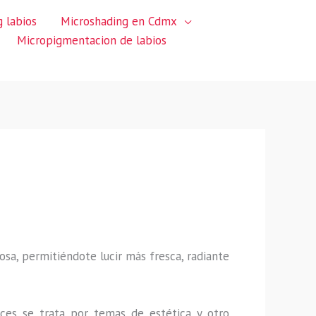
 labios
Microshading en Cdmx
Micropigmentacion de labios
sa, permitiéndote lucir más fresca, radiante
ces se trata por temas de estética y otro