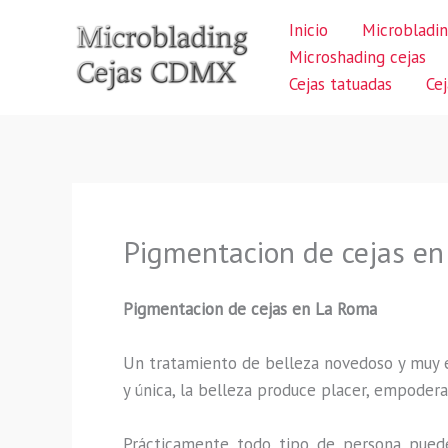
Ir
Inicio
Microbladin
al
Microshading cejas
contenido
Cejas tatuadas
Ce
Pigmentacion de cejas e
Pigmentacion de cejas en La Roma
Un tratamiento de belleza novedoso y muy ex
y única, la belleza produce placer, empodera
Prácticamente todo tipo de persona puede