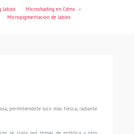
 labios
Microshading en Cdmx
Micropigmentacion de labios
sa, permitiéndote lucir más fresca, radiante
ces se trata por temas de estética y otro