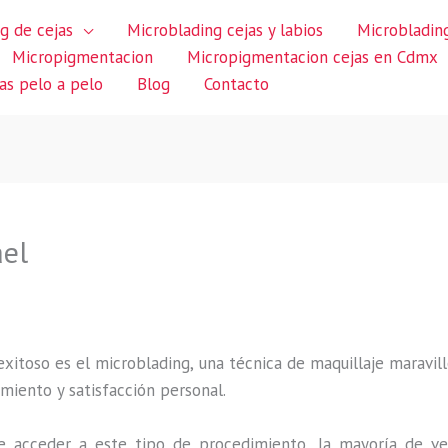
g de cejas
Microblading cejas y labios
Microblading
Micropigmentacion
Micropigmentacion cejas en Cdmx
jas pelo a pelo
Blog
Contacto
ael
itoso es el microblading, una técnica de maquillaje maravillo
miento y satisfacción personal.
 acceder a este tipo de procedimiento, la mayoría de ve