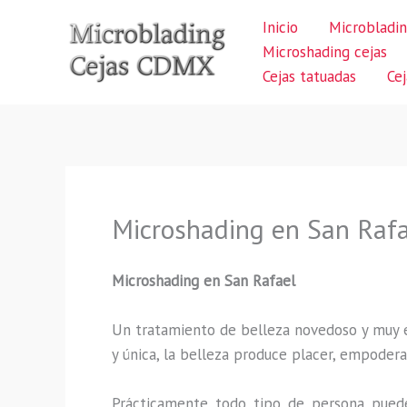
Ir
Inicio
Microbladin
al
Microshading cejas
contenido
Cejas tatuadas
Ce
Microshading en San Raf
Microshading en San Rafael
Un tratamiento de belleza novedoso y muy ex
y única, la belleza produce placer, empodera
Prácticamente todo tipo de persona puede