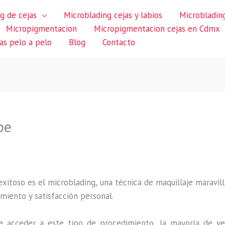
g de cejas
Microblading cejas y labios
Microblading
Micropigmentacion
Micropigmentacion cejas en Cdmx
jas pelo a pelo
Blog
Contacto
pe
itoso es el microblading, una técnica de maquillaje maravillo
miento y satisfacción personal.
 acceder a este tipo de procedimiento, la mayoría de ve