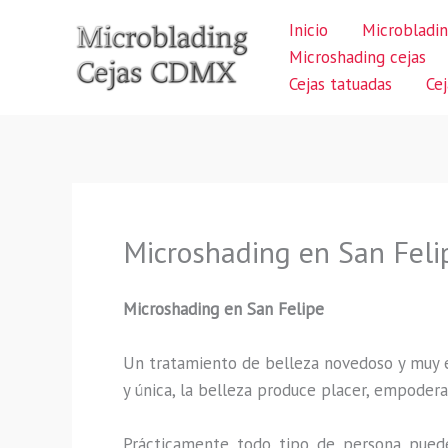
Ir
Inicio
Microbladin
al
Microshading cejas
contenido
Cejas tatuadas
Ce
Microshading en San Feli
Microshading en San Felipe
Un tratamiento de belleza novedoso y muy ex
y única, la belleza produce placer, empodera
Prácticamente todo tipo de persona puede