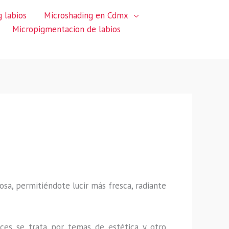
 labios
Microshading en Cdmx
Micropigmentacion de labios
sa, permitiéndote lucir más fresca, radiante
ces se trata por temas de estética y otro