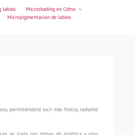
 labios
Microshading en Cdmx
Micropigmentacion de labios
sa, permitiéndote lucir más fresca, radiante
ces se trata por temas de estética y otro