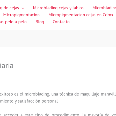
g de cejas
Microblading cejas y labios
Microblading
Micropigmentacion
Micropigmentacion cejas en Cdmx
jas pelo a pelo
Blog
Contacto
iaria
itoso es el microblading, una técnica de maquillaje maravillo
miento y satisfacción personal.
 acceder a este tipo de procedimiento, la mayoría de ve