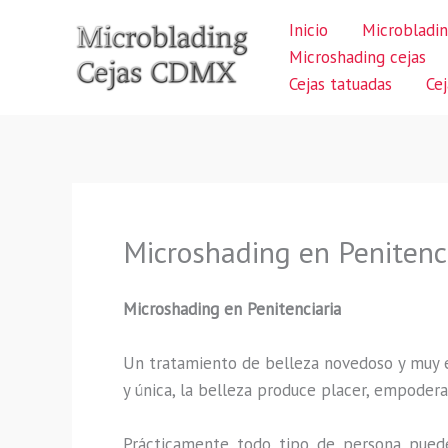
Ir
Inicio
Microbladin
al
Microshading cejas
contenido
Cejas tatuadas
Ce
Microshading en Penitenc
Microshading en Penitenciaria
Un tratamiento de belleza novedoso y muy ex
y única, la belleza produce placer, empodera
Prácticamente todo tipo de persona puede