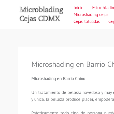
Ir
Inicio
Microbladin
al
Microshading cejas
contenido
Cejas tatuadas
Ce
Microshading en Barrio C
Microshading en Barrio Chino
Un tratamiento de belleza novedoso y muy ex
y única, la belleza produce placer, empodera
Prácticamente todo tipo de persona puede