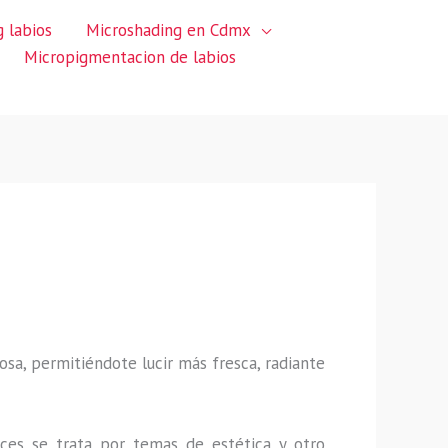
 labios
Microshading en Cdmx
Micropigmentacion de labios
sa, permitiéndote lucir más fresca, radiante
ces se trata por temas de estética y otro