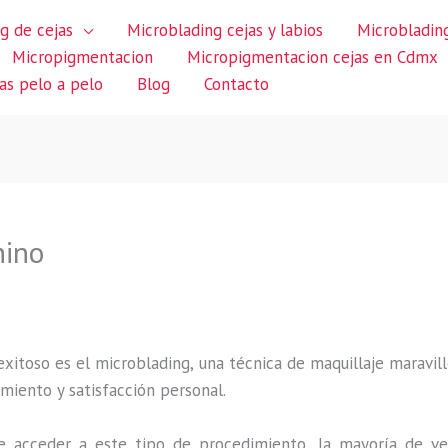
g de cejas
Microblading cejas y labios
Microblading
Micropigmentacion
Micropigmentacion cejas en Cdmx
jas pelo a pelo
Blog
Contacto
hino
itoso es el microblading, una técnica de maquillaje maravillo
miento y satisfacción personal.
 acceder a este tipo de procedimiento, la mayoría de ve