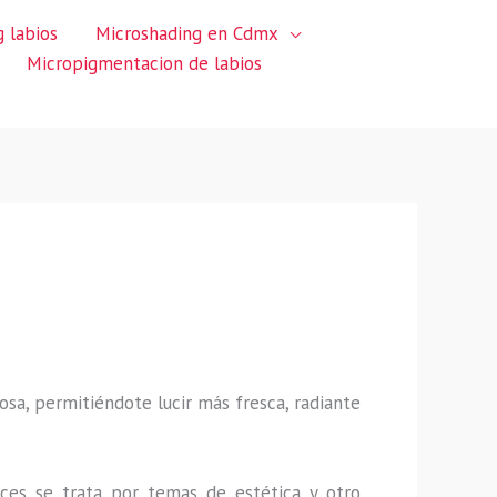
 labios
Microshading en Cdmx
Micropigmentacion de labios
sa, permitiéndote lucir más fresca, radiante
ces se trata por temas de estética y otro