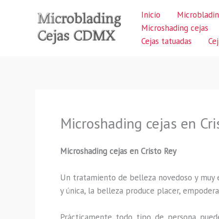
Ir
Inicio
Microbladin
al
Microshading cejas
contenido
Cejas tatuadas
Ce
Microshading cejas en Cri
Microshading cejas en Cristo Rey
Un tratamiento de belleza novedoso y muy ex
y única, la belleza produce placer, empodera
Prácticamente todo tipo de persona puede