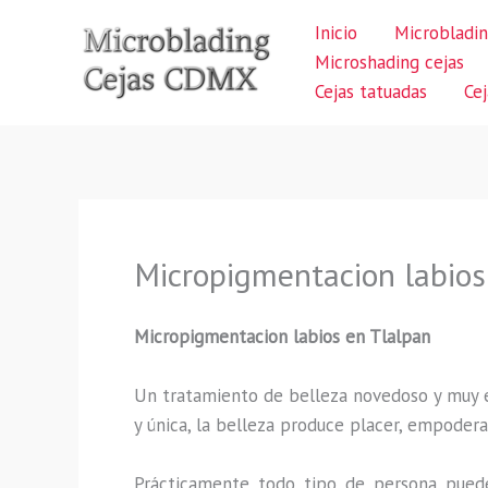
Ir
Inicio
Microbladin
al
Microshading cejas
contenido
Cejas tatuadas
Ce
Micropigmentacion labios
Micropigmentacion labios
en Tlalpan
Un tratamiento de belleza novedoso y muy ex
y única, la belleza produce placer, empodera
Prácticamente todo tipo de persona puede