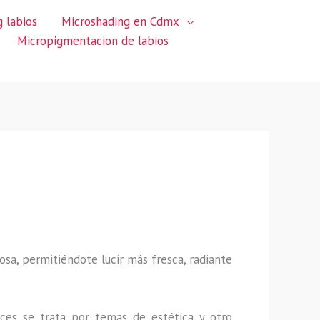
 labios
Microshading en Cdmx
Micropigmentacion de labios
sa, permitiéndote lucir más fresca, radiante
ces se trata por temas de estética y otro