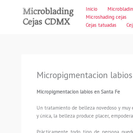
Ir
Inicio
Microbladin
al
Microshading cejas
contenido
Cejas tatuadas
Ce
Micropigmentacion labios
Micropigmentacion labios
en Santa Fe
Un tratamiento de belleza novedoso y muy ex
y única, la belleza produce placer, empodera
Prácticamente todo tipo de persona puede