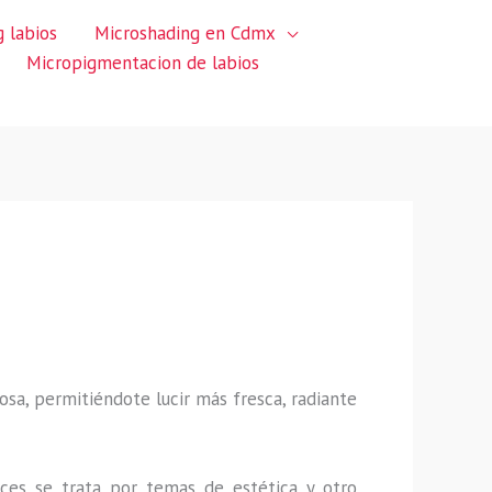
 labios
Microshading en Cdmx
Micropigmentacion de labios
sa, permitiéndote lucir más fresca, radiante
ces se trata por temas de estética y otro