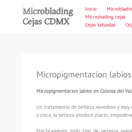
Ir
Inicio
Microbladin
al
Microshading cejas
contenido
Cejas tatuadas
Ce
Micropigmentacion labios 
Micropigmentacion labios
en Colonia del Val
Un tratamiento de belleza novedoso y muy ex
y única, la belleza produce placer, empodera
Prácticamente todo tipo de persona puede