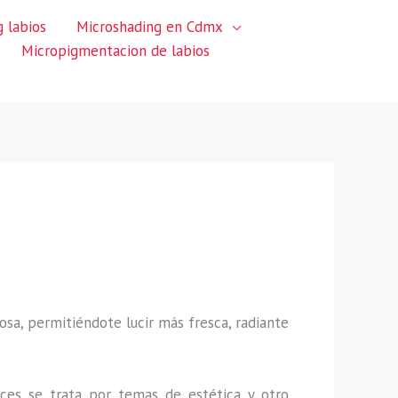
 labios
Microshading en Cdmx
Micropigmentacion de labios
sa, permitiéndote lucir más fresca, radiante
ces se trata por temas de estética y otro