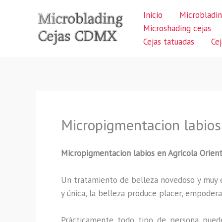
Ir
Inicio
Microbladin
al
Microshading cejas
contenido
Cejas tatuadas
Ce
Micropigmentacion labios 
Micropigmentacion labios
en Agricola Orient
Un tratamiento de belleza novedoso y muy ex
y única, la belleza produce placer, empodera
Prácticamente todo tipo de persona puede