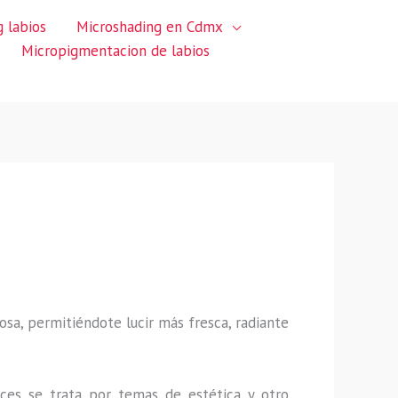
 labios
Microshading en Cdmx
Micropigmentacion de labios
sa, permitiéndote lucir más fresca, radiante
ces se trata por temas de estética y otro