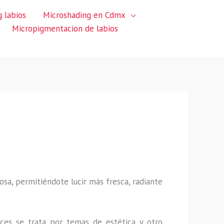
 labios
Microshading en Cdmx
Micropigmentacion de labios
sa, permitiéndote lucir más fresca, radiante
ces se trata por temas de estética y otro