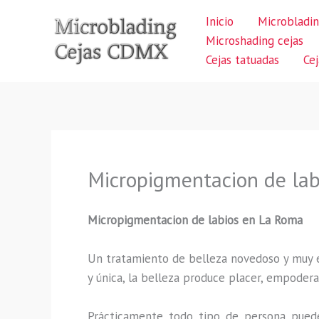
Ir
Inicio
Microbladin
al
Microshading cejas
contenido
Cejas tatuadas
Ce
Micropigmentacion de la
Micropigmentacion de labios
en La Roma
Un tratamiento de belleza novedoso y muy ex
y única, la belleza produce placer, empodera
Prácticamente todo tipo de persona puede