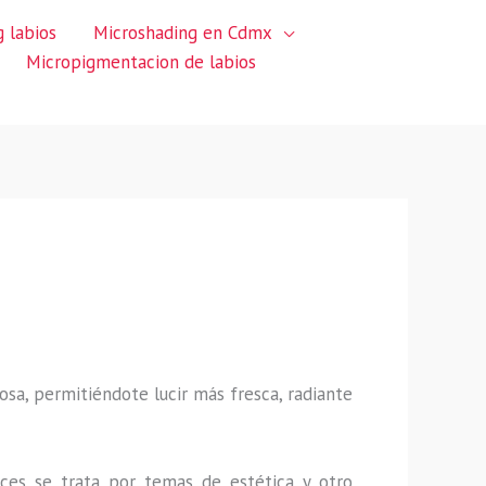
 labios
Microshading en Cdmx
Micropigmentacion de labios
sa, permitiéndote lucir más fresca, radiante
ces se trata por temas de estética y otro