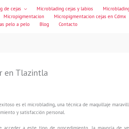
g de cejas
Microblading cejas y labios
Microblading
Micropigmentacion
Micropigmentacion cejas en Cdmx
jas pelo a pelo
Blog
Contacto
 en Tlazintla
itoso es el microblading, una técnica de maquillaje maravillo
miento y satisfacción personal.
 acceder a este tipo de procedimiento, la mayoría de ve