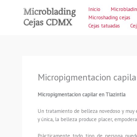
Ir
Inicio
Microbladin
al
Microshading cejas
contenido
Cejas tatuadas
Ce
Micropigmentacion capilar
Micropigmentacion capilar en Tlazintla
Un tratamiento de belleza novedoso y muy ex
y única, la belleza produce placer, empodera
Prácticamente todo tipo de persona puede