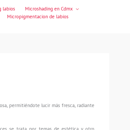
 labios
Microshading en Cdmx
Micropigmentacion de labios
sa, permitiéndote lucir más fresca, radiante
ces se trata por temas de estética y otro