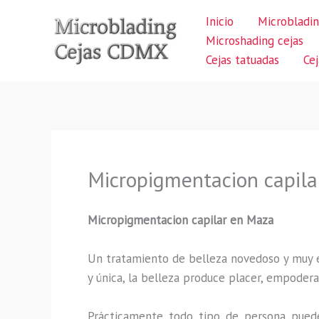
Ir
Inicio
Microbladin
al
Microshading cejas
contenido
Cejas tatuadas
Ce
Micropigmentacion capil
Micropigmentacion capilar en Maza
Un tratamiento de belleza novedoso y muy ex
y única, la belleza produce placer, empodera
Prácticamente todo tipo de persona puede