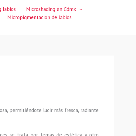
 labios
Microshading en Cdmx
Micropigmentacion de labios
sa, permitiéndote lucir más fresca, radiante
ces se trata por temas de estética y otro