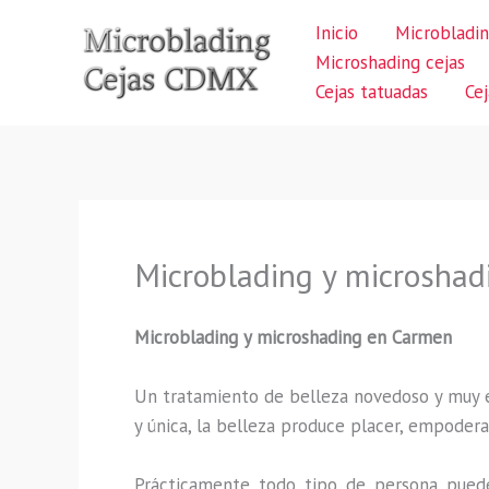
Ir
Inicio
Microbladin
al
Microshading cejas
contenido
Cejas tatuadas
Ce
Microblading y microsha
Microblading y microshading en Carmen
Un tratamiento de belleza novedoso y muy ex
y única, la belleza produce placer, empodera
Prácticamente todo tipo de persona puede