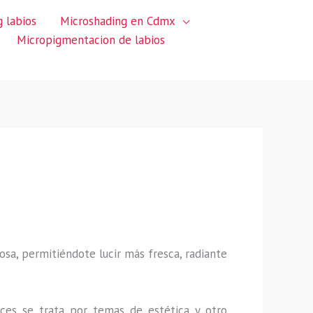
 labios
Microshading en Cdmx
Micropigmentacion de labios
sa, permitiéndote lucir más fresca, radiante
ces se trata por temas de estética y otro