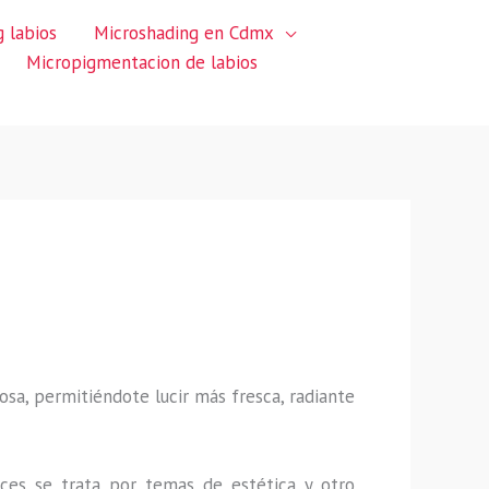
 labios
Microshading en Cdmx
Micropigmentacion de labios
sa, permitiéndote lucir más fresca, radiante
ces se trata por temas de estética y otro