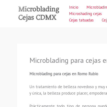
Ir
Inicio
Microbladin
al
Microshading cejas
contenido
Cejas tatuadas
Ce
Microblading para cejas 
Microblading para cejas en Romo Rubio
Un tratamiento de belleza novedoso y muy ex
y única, la belleza produce placer, empodera
Prácticamente todo tipo de persona puede