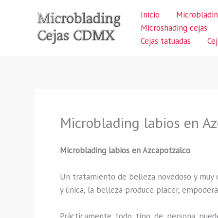
Ir
Inicio
Microbladin
al
Microshading cejas
contenido
Cejas tatuadas
Ce
Microblading labios en A
Microblading labios en Azcapotzalco
Un tratamiento de belleza novedoso y muy ex
y única, la belleza produce placer, empodera
Prácticamente todo tipo de persona puede