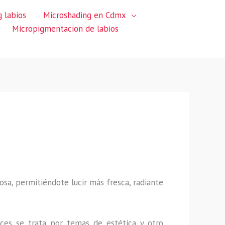
 labios
Microshading en Cdmx
Micropigmentacion de labios
sa, permitiéndote lucir más fresca, radiante
ces se trata por temas de estética y otro