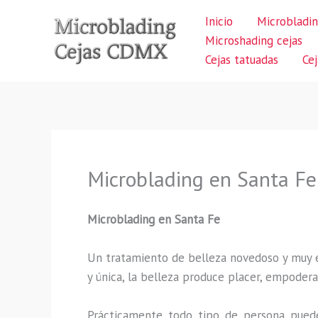
Ir
Inicio
Microbladin
al
Microshading cejas
contenido
Cejas tatuadas
Ce
Microblading en Santa Fe
Microblading en Santa Fe
Un tratamiento de belleza novedoso y muy ex
y única, la belleza produce placer, empodera
Prácticamente todo tipo de persona puede