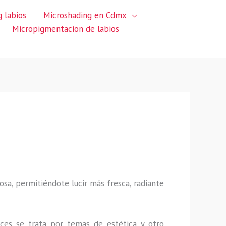
 labios
Microshading en Cdmx
Micropigmentacion de labios
sa, permitiéndote lucir más fresca, radiante
ces se trata por temas de estética y otro