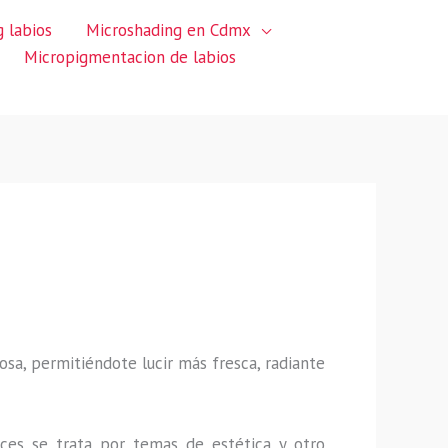
 labios
Microshading en Cdmx
Micropigmentacion de labios
sa, permitiéndote lucir más fresca, radiante
ces se trata por temas de estética y otro