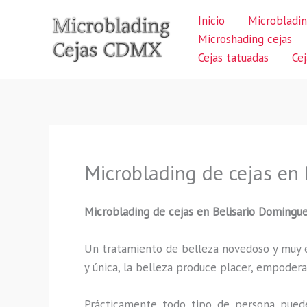
Ir
Inicio
Microbladin
al
Microshading cejas
contenido
Cejas tatuadas
Ce
Microblading de cejas en
Microblading de cejas en Belisario Domingu
Un tratamiento de belleza novedoso y muy ex
y única, la belleza produce placer, empodera
Prácticamente todo tipo de persona puede