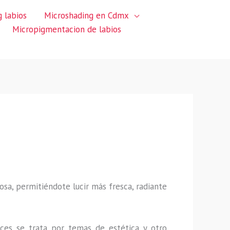
 labios
Microshading en Cdmx
Micropigmentacion de labios
sa, permitiéndote lucir más fresca, radiante
ces se trata por temas de estética y otro