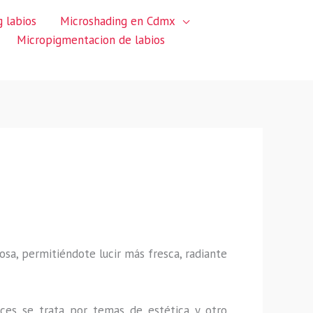
 labios
Microshading en Cdmx
Micropigmentacion de labios
sa, permitiéndote lucir más fresca, radiante
ces se trata por temas de estética y otro