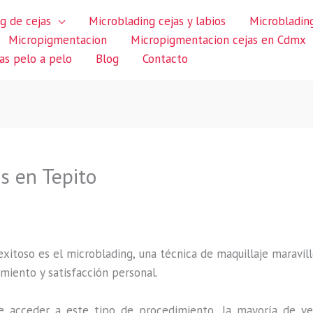
g de cejas
Microblading cejas y labios
Microblading
Micropigmentacion
Micropigmentacion cejas en Cdmx
jas pelo a pelo
Blog
Contacto
os en Tepito
itoso es el microblading, una técnica de maquillaje maravillo
miento y satisfacción personal.
 acceder a este tipo de procedimiento, la mayoría de ve