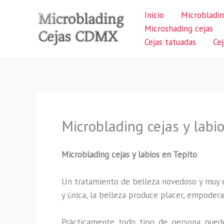
Ir
Inicio
Microbladin
al
Microshading cejas
contenido
Cejas tatuadas
Ce
Microblading cejas y labi
Microblading cejas y labios en Tepito
Un tratamiento de belleza novedoso y muy ex
y única, la belleza produce placer, empodera
Prácticamente todo tipo de persona puede