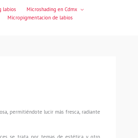
 labios
Microshading en Cdmx
Micropigmentacion de labios
sa, permitiéndote lucir más fresca, radiante
ces se trata por temas de estética y otro