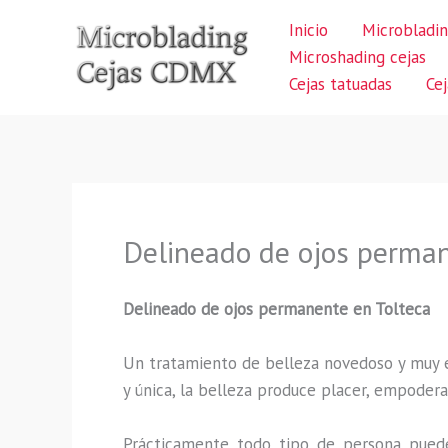
Ir
Inicio
Microbladin
al
Microshading cejas
contenido
Cejas tatuadas
Ce
Delineado de ojos perman
Delineado de ojos permanente en Tolteca
Un tratamiento de belleza novedoso y muy ex
y única, la belleza produce placer, empodera
Prácticamente todo tipo de persona puede