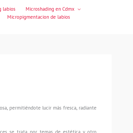
 labios
Microshading en Cdmx
Micropigmentacion de labios
sa, permitiéndote lucir más fresca, radiante
ces se trata por temas de estética y otro