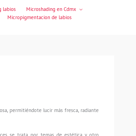
 labios
Microshading en Cdmx
Micropigmentacion de labios
sa, permitiéndote lucir más fresca, radiante
ces se trata por temas de estética y otro