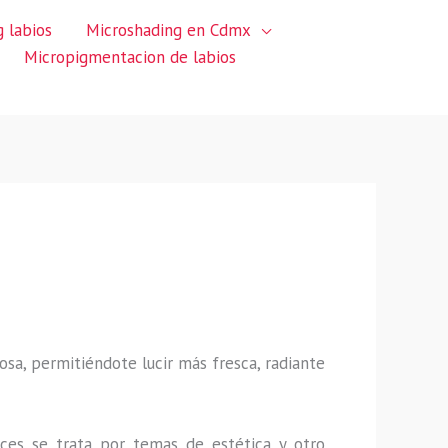
 labios
Microshading en Cdmx
Micropigmentacion de labios
sa, permitiéndote lucir más fresca, radiante
ces se trata por temas de estética y otro