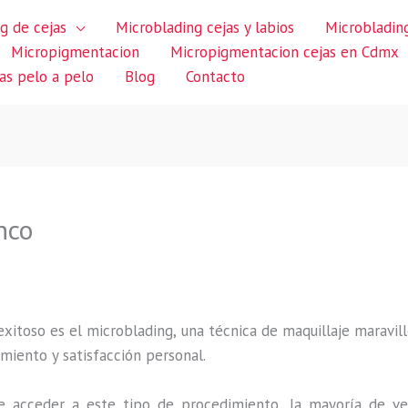
g de cejas
Microblading cejas y labios
Microblading
Micropigmentacion
Micropigmentacion cejas en Cdmx
jas pelo a pelo
Blog
Contacto
nco
itoso es el microblading, una técnica de maquillaje maravillo
miento y satisfacción personal.
 acceder a este tipo de procedimiento, la mayoría de ve