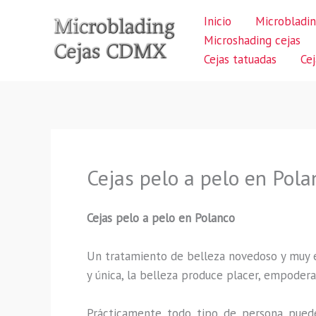
Ir
Inicio
Microbladin
al
Microshading cejas
contenido
Cejas tatuadas
Ce
Cejas pelo a pelo en Pola
Cejas pelo a pelo en Polanco
Un tratamiento de belleza novedoso y muy ex
y única, la belleza produce placer, empodera
Prácticamente todo tipo de persona puede