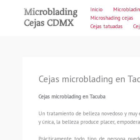
Ir
Inicio
Microbladin
al
Microshading cejas
contenido
Cejas tatuadas
Ce
Cejas microblading en Ta
Cejas microblading
en Tacuba
Un tratamiento de belleza novedoso y muy ex
y única, la belleza produce placer, empodera
Prácticamente todo tipo de persona puede