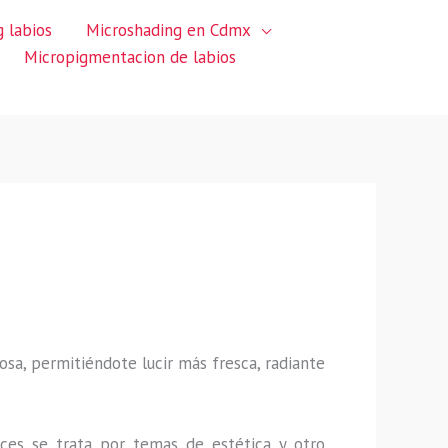
 labios
Microshading en Cdmx
Micropigmentacion de labios
sa, permitiéndote lucir más fresca, radiante
ces se trata por temas de estética y otro