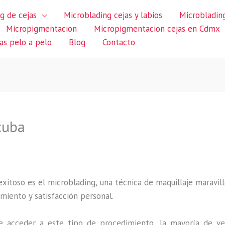
g de cejas
Microblading cejas y labios
Microblading
Micropigmentacion
Micropigmentacion cejas en Cdmx
jas pelo a pelo
Blog
Contacto
cuba
itoso es el microblading, una técnica de maquillaje maravillo
miento y satisfacción personal.
 acceder a este tipo de procedimiento, la mayoría de ve