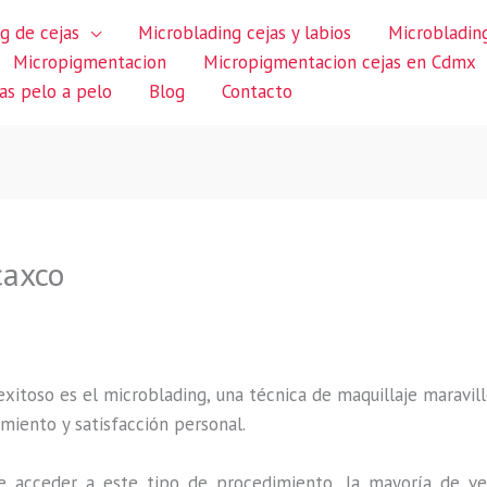
g de cejas
Microblading cejas y labios
Microblading
Micropigmentacion
Micropigmentacion cejas en Cdmx
jas pelo a pelo
Blog
Contacto
caxco
itoso es el microblading, una técnica de maquillaje maravillo
miento y satisfacción personal.
 acceder a este tipo de procedimiento, la mayoría de ve