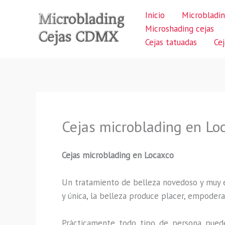
Ir
Inicio
Microbladin
al
Microshading cejas
contenido
Cejas tatuadas
Ce
Cejas microblading en Lo
Cejas microblading
en Locaxco
Un tratamiento de belleza novedoso y muy ex
y única, la belleza produce placer, empodera
Prácticamente todo tipo de persona puede