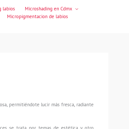
 labios
Microshading en Cdmx
Micropigmentacion de labios
sa, permitiéndote lucir más fresca, radiante
ces se trata por temas de estética y otro